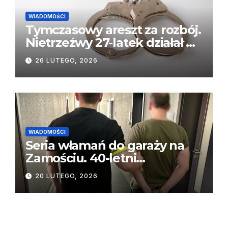
WIADOMOŚCI
Tymczasowy areszt za rozbój.
Nietrzeźwy 27-latek działał w
recydywie
26 LUTEGO, 2026
WIADOMOŚCI
Seria włamań do garaży na
Zamościu. 40-letni
mieszkaniec Piły z zarzutami
20 LUTEGO, 2026