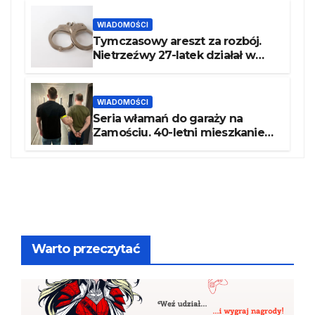
zatrzymany
WIADOMOŚCI
Tymczasowy areszt za rozbój.
Nietrzeźwy 27-latek działał w
recydywie
WIADOMOŚCI
Seria włamań do garaży na
Zamościu. 40-letni mieszkaniec
Piły z zarzutami
Warto przeczytać