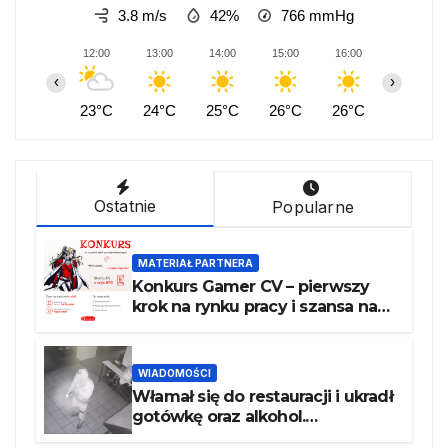
3.8 m/s
42%
766
mmHg
12:00
13:00
14:00
15:00
16:00
17:00
‹
›
23°C
24°C
25°C
26°C
26°C
26°C
Ostatnie
Popularne
MATERIAŁ PARTNERA
Konkurs Gamer CV – pierwszy
krok na rynku pracy i szansa na
atrakcyjne nagrody
WIADOMOŚCI
Włamał się do restauracji i ukradł
gotówkę oraz alkohol.
Poszukiwany recydywista