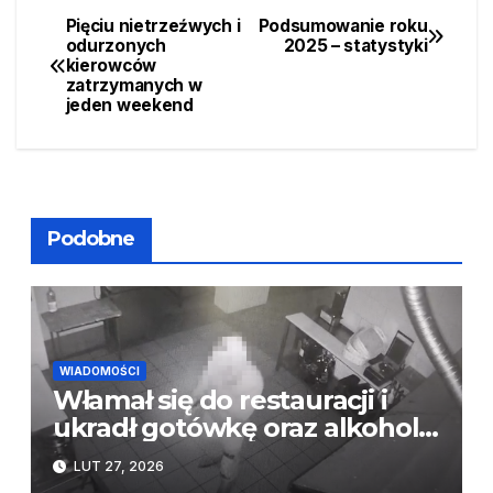
Pięciu nietrzeźwych i
Podsumowanie roku
Nawigacja
odurzonych
2025 – statystyki
kierowców
wpisu
zatrzymanych w
jeden weekend
Podobne
WIADOMOŚCI
Włamał się do restauracji i
ukradł gotówkę oraz alkohol.
Poszukiwany recydywista
LUT 27, 2026
zatrzymany