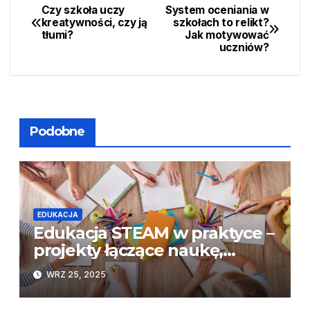
Czy szkoła uczy
System oceniania w
Nawigacja
kreatywności, czy ją
szkołach to relikt?
tłumi?
Jak motywować
wpisu
uczniów?
Podobne
EDUKACJA
Edukacja STEAM w praktyce –
projekty łączące naukę,
technologię, sztukę i
WRZ 25, 2025
matematykę