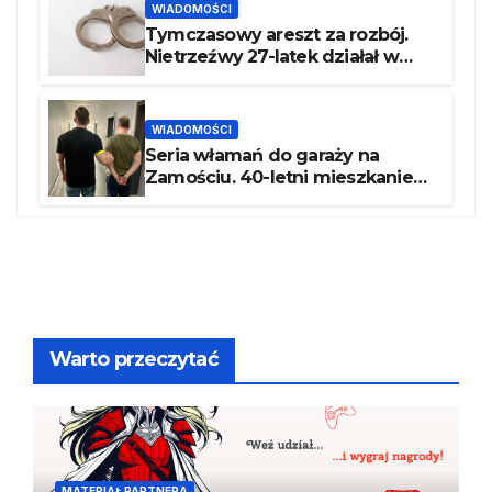
WIADOMOŚCI
Tymczasowy areszt za rozbój.
Nietrzeźwy 27-latek działał w
recydywie
WIADOMOŚCI
Seria włamań do garaży na
Zamościu. 40-letni mieszkaniec
Piły z zarzutami
Warto przeczytać
MATERIAŁ PARTNERA