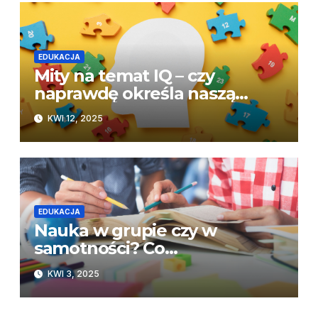
EDUKACJA
Mity na temat IQ – czy
naprawdę określa naszą
inteligencję?
KWI 12, 2025
EDUKACJA
Nauka w grupie czy w
samotności? Co
skuteczniejsze?
KWI 3, 2025