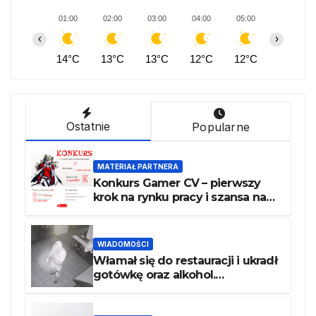
01:00
02:00
03:00
04:00
05:00
06:00
‹
›
14°C
13°C
13°C
12°C
12°C
12°C
Ostatnie
Popularne
MATERIAŁ PARTNERA
Konkurs Gamer CV – pierwszy
krok na rynku pracy i szansa na
atrakcyjne nagrody
WIADOMOŚCI
Włamał się do restauracji i ukradł
gotówkę oraz alkohol.
Poszukiwany recydywista
zatrzymany