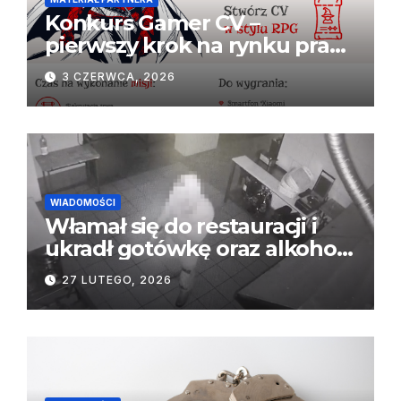
Konkurs Gamer CV –
pierwszy krok na rynku pracy
i szansa na atrakcyjne
3 CZERWCA, 2026
nagrody
WIADOMOŚCI
Włamał się do restauracji i
ukradł gotówkę oraz alkohol.
Poszukiwany recydywista
27 LUTEGO, 2026
zatrzymany