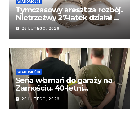
WIADOMOŚCI
Tymczasowy areszt za rozbój.
Nietrzeźwy 27-latek działał w
recydywie
26 LUTEGO, 2026
WIADOMOŚCI
Seria włamań do garaży na
Zamościu. 40-letni
mieszkaniec Piły z zarzutami
20 LUTEGO, 2026