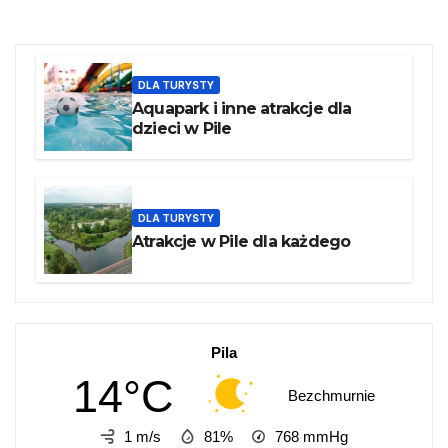
DLA TURYSTY
Aquapark i inne atrakcje dla
dzieci w Pile
DLA TURYSTY
Atrakcje w Pile dla każdego
Pila
14°C
Bezchmurnie
1 m/s
81%
768
mmHg